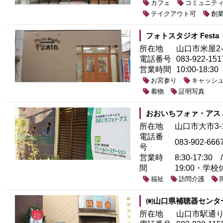
カフェ
コミュニテ
テイクアウト可
創
フォトスタジオ Festa
所在地
山口市米屋2-
電話番号
083-922-151
営業時間
10:00-18:30
お宮参り
キャッシ
着物
証明写真
おおいちフォァ・アス 
所在地
山口市大市3-
電話番
083-902-666
号
営業時
8:30-17:
間
19:00・学校休
福祉
訪問介護
㈲山口県補聴器センタ
所在地
山口市駅通り2