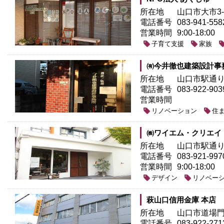
所在地
山口市大市3-
電話番号
083-941-558
営業時間
9:00-18:00
子育て支援
家族
㈲今井徹也建築設計事
所在地
山口市駅通り2
電話番号
083-922-903
営業時間
リノベーション
住
㈱ワイエム・クリエイ
所在地
山口市駅通り2
電話番号
083-921-997
営業時間
9:00-18:00
デザイン
リノベー
萩山口信用金庫 本店
所在地
山口市道場門前
電話番号
083-922-271