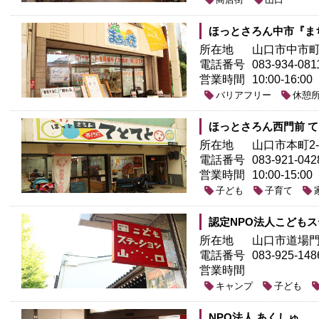
ほっとさろん中市『ま
所在地
山口市中市町3
電話番号
083-934-081
営業時間
10:00-16:00
バリアフリー
休憩
ほっとさろん西門前 
所在地
山口市本町2-1
電話番号
083-921-042
営業時間
10:00-15:00
子ども
子育て
認定NPO法人こども
所在地
山口市道場門前
電話番号
083-925-1
営業時間
キャンプ
子ども
NPO法人 あくしゅ