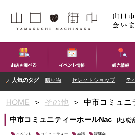
贈り物
セレクトショップ
テ
HOME
＞
その他
＞
中市コミュニ
中市コミュニティーホールNac
[地域活
イベント
コミュニティー
会議
講演会