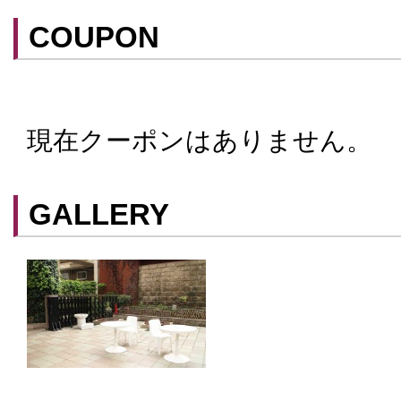
COUPON
現在クーポンはありません。
クーポンはスマートフォンに山口街中ア
てアプリ内のクーポン情報を提示するこ
スマートフォンアプリ「山口街中」は
こ
GALLERY
ができます。