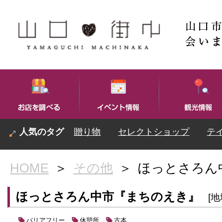
贈り物
セレクトショップ
テ
HOME
＞
その他
＞
ほっとさろん
ほっとさろん中市『まちのえき』
[
バリアフリー
休憩所
古本