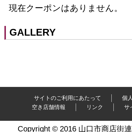
現在クーポンはありません。
クーポンはスマートフォンに山口街中ア
てアプリ内のクーポン情報を提示するこ
スマートフォンアプリ「山口街中」は
こ
GALLERY
ができます。
サイトのご利用にあたって
個
空き店舗情報
リンク
サ
Copyright © 2016 山口市商店街連合会