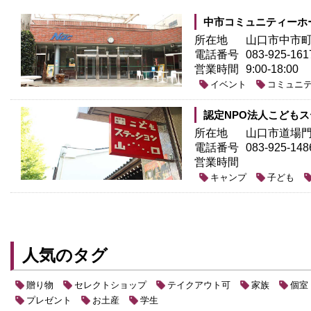
中市コミュニティーホー
所在地
山口市中市町3
電話番号
083-925-161
営業時間
9:00-18:00
イベント
コミュニ
認定NPO法人こども
所在地
山口市道場門前
電話番号
083-925-1
営業時間
キャンプ
子ども
人気のタグ
贈り物
セレクトショップ
テイクアウト可
家族
個室
プレゼント
お土産
学生