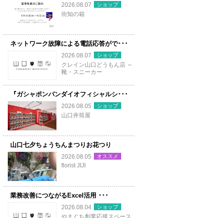
ショップ
2026.08.07
街知の箱
ネットワーク故障による電話応答がで･･･
ショップ
2026.08.07
クレイン山口どうもん店 ～
靴・スニーカー
『ガシャポンバンダイオフィシャルシ･･･
ショップ
2026.08.05
山口井筒屋
山口七夕ちょうちんまつりお花つり
オススメ
2026.08.05
florist JIJI
業務改善につながるExcel活用 ･･･
ショップ
2026.08.04
やまぐち創業応援スペース