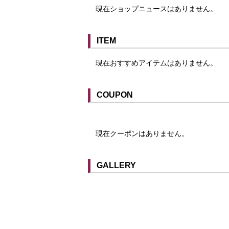
現在ショップニュースはありません。
ITEM
現在おすすめアイテムはありません。
COUPON
現在クーポンはありません。
クーポンはスマートフォンに山口街中
提示することで利用する事ができます
スマートフォンアプリ「山口街中」は
GALLERY