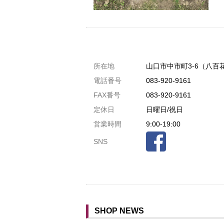
共通駐車券加盟店
所在地
山口市中市町3-6（八百
駐車場1台まで
電話番号
083-920-9161
駐車場3台まで
FAX番号
083-920-9161
駐車場5台まで
定休日
日曜日/祝日
共用トイレ
営業時間
9:00-19:00
女性用トイレ
SNS
ベビールーム
禁煙
クレジットカード利用
予約可
SHOP NEWS
テイクアウト可