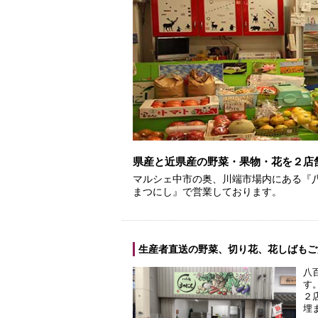
県産と近県産の野菜・果物・花を２店
マルシェ中市の奥、川端市場内にある『
まつにし』で営業しております。
生産者直送の野菜、切り花、花しばもご
八
す
２
埋