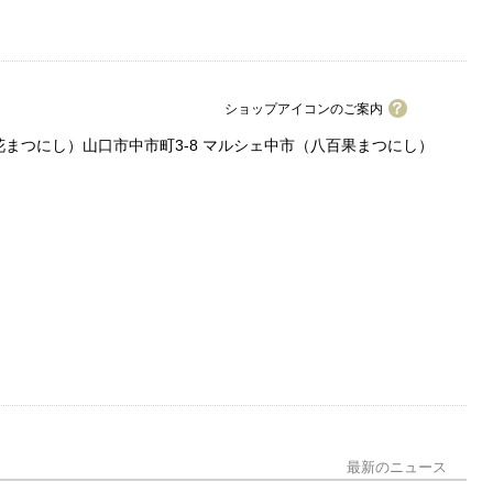
ショップアイコンのご案内
ワイワイカード加盟店
花まつにし）山口市中市町3-8 マルシェ中市（八百果まつにし）
駐車場2台まで
駐車場4台まで
駐車場6台以上
男性用トイレ
多目的トイレ
パウダールーム
分煙
パーティー・宴会可
個室・座敷あり
最新のニュース
ペット同伴可