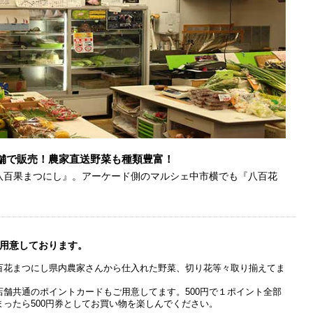
舗で販売！農家直送野菜も種類豊富！
八百果まつにし』。アーケード側のマルシェ中市横でも『八百花
用意しております。
百花まつにし県内農家さんから仕入れた野菜、切り花等々取り揃えてま
。
店舗共通のポイントカードもご用意してます。500円で１ポイント全部
まったら500円券としてお買い物を楽しんでください。