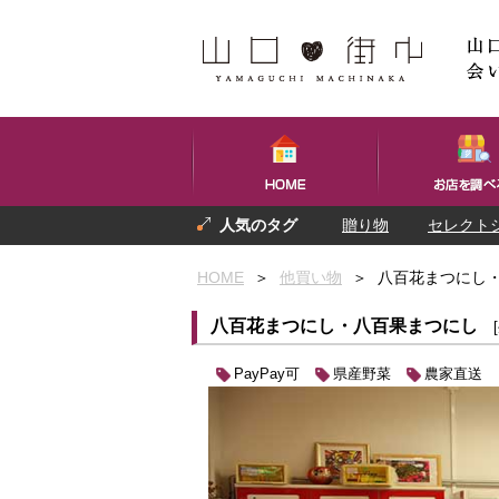
贈り物
セレクト
プレゼント
お土産
HOME
＞
他買い物
＞
八百花まつにし
八百花まつにし・八百果まつにし
PayPay可
県産野菜
農家直送