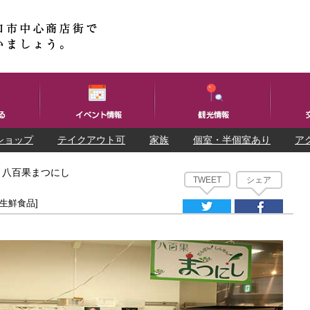
ショップ
テイクアウト可
家族
個室・半個室あり
ア
・八百果まつにし
TWEET
シェア
[生鮮食品]