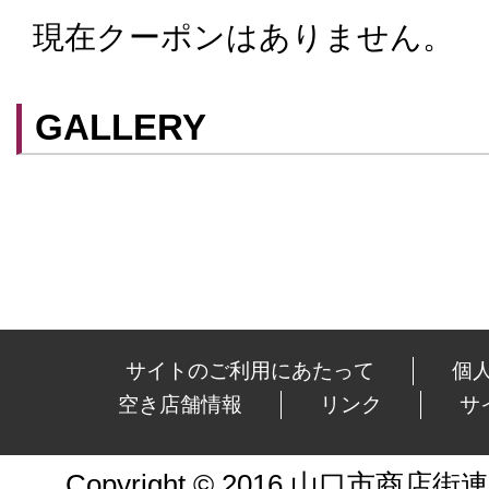
現在クーポンはありません。
クーポンはスマートフォンに山口街中ア
てアプリ内のクーポン情報を提示するこ
スマートフォンアプリ「山口街中」は
こ
GALLERY
ができます。
サイトのご利用にあたって
個
空き店舗情報
リンク
サ
Copyright © 2016 山口市商店街連合会