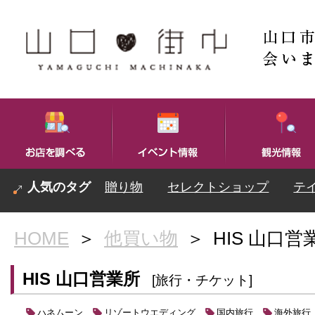
贈り物
セレクトショップ
テ
HOME
＞
他買い物
＞
HIS 山口営
HIS 山口営業所
[旅行・チケット]
ハネムーン
リゾートウエディング
国内旅行
海外旅行