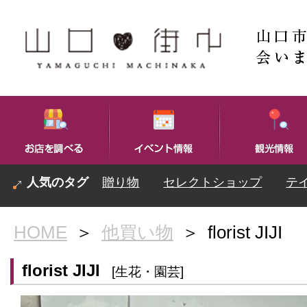
贈り物
セレクトショップ
テ
HOME
＞
他買い物
＞
florist JIJI
florist JIJI
[生花・園芸]