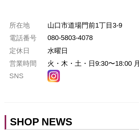
共通駐車券加盟店
所在地
山口市道場門前1丁目3-9
駐車場1台まで
080-5803-4078
電話番号
駐車場3台まで
定休日
水曜日
駐車場5台まで
営業時間
火・木・土・日9:30〜18:00 月
共用トイレ
SNS
女性用トイレ
ベビールーム
禁煙
クレジットカード利用
SHOP NEWS
予約可
テイクアウト可