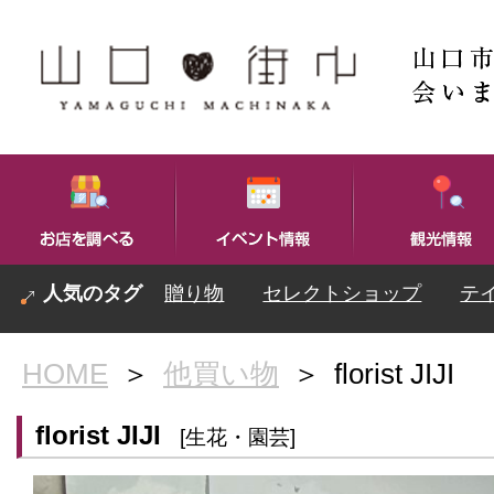
贈り物
セレクトショップ
テ
HOME
＞
他買い物
＞
florist JIJI
florist JIJI
[生花・園芸]