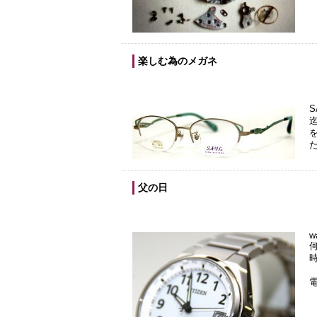
楽しむ為のメガネ
S
父の日
w