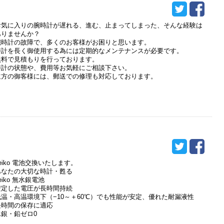
お気に入りの腕時計が遅れる、進む、止まってしまった、そんな経験は
ありませんか？
腕時計の故障で、多くのお客様がお困りと思います。
時計を長く御使用する為には定期的なメンテナンスが必要です。
無料で見積もりを行っております。
時計の状態や、費用等お気軽にご相談下さい。
遠方の御客様には、郵送での修理も対応しております。
eiko 電池交換いたします。
あなたの大切な時計・甦る
eiko 無水銀電池
安定した電圧が長時間持続
低温・高温環境下（−10～＋60℃）でも性能が安定、優れた耐漏液性
長時間の保存に適応
水銀・鉛ゼロ0