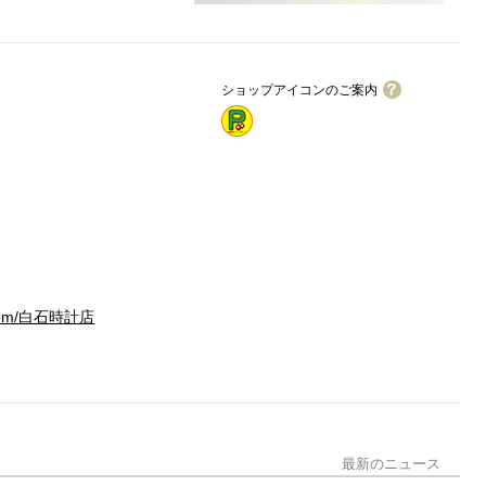
ショップアイコンのご案内
ワイワイカード加盟店
駐車場2台まで
駐車場4台まで
駐車場6台以上
男性用トイレ
hi.com/白石時計店
多目的トイレ
パウダールーム
分煙
パーティー・宴会可
個室・座敷あり
最新のニュース
ペット同伴可