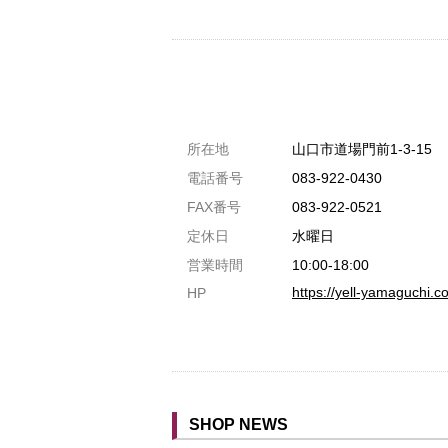
共通駐車券加盟店
所在地
山口市道場門前1-3-15
駐車場1台まで
電話番号
083-922-0430
駐車場3台まで
FAX番号
083-922-0521
駐車場5台まで
定休日
水曜日
共用トイレ
営業時間
10:00-18:00
https://yell-yamaguc
HP
女性用トイレ
ベビールーム
禁煙
クレジットカード利用
予約可
SHOP NEWS
テイクアウト可