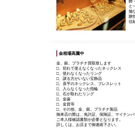
飾
と
舗
贈
信
金相場高騰中
金、銀、プラチナ買取致します
□、切れて使えなくなったネックレス
□、使わなくなったリング
□、譲る方がいない宝飾品
□、喜平のネックレス、ブレスレット
□、入らなくなった指輪
□、石が取れたリング
□、金歯
□、金貨等
□、その他、金、銀、プラチナ製品
御来店の際は、免許証、保険証、マイナンバ
ご本人様確認書類が必要となります。
詳しくは、お店まで御連絡下さい。