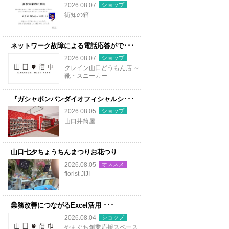
ショップ
2026.08.07
街知の箱
ネットワーク故障による電話応答がで･･･
ショップ
2026.08.07
クレイン山口どうもん店 ～
靴・スニーカー
『ガシャポンバンダイオフィシャルシ･･･
ショップ
2026.08.05
山口井筒屋
山口七夕ちょうちんまつりお花つり
オススメ
2026.08.05
florist JIJI
業務改善につながるExcel活用 ･･･
ショップ
2026.08.04
やまぐち創業応援スペース