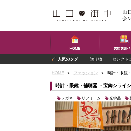
贈り物
セレクト
プレゼント
お土産
HOME
＞
ファッション
＞
時計・眼鏡・
時計・眼鏡・補聴器 ・宝飾シライ
メガネ
リフォーム
光学品