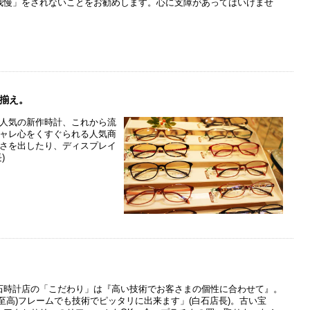
我慢」をされないことをお勧めします。心に支障があってはいけませ
。
揃え。
人気の新作時計、これから流
ャレ心をくすぐられる人気商
さを出したり、ディスプレイ
)
石時計店の「こだわり」は『高い技術でお客さまの個性に合わせて』。
(至高)フレームでも技術でピッタリに出来ます」(白石店長)。古い宝