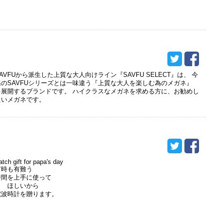
AVFUから派生した上質な大人向けライン『SAVFU SELECT』は、 今
迄のSAVFUシリーズとは一味違う『上質な大人を楽しむ為のメガネ』
を展開するブランドです。 ハイクラスなメガネを求める方に、お勧めし
たいメガネです。
atch gift for papa's day
何時も有難う
時間を上手に使って
ほしいから
電波時計を贈ります。