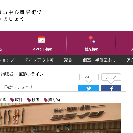
ショップ
テイクアウト可
家族
個室・半個室あり
ア
補聴器 ・宝飾シライシ
TWEET
シェア
シ
[時計・ジュエリー]
宝飾
時計
検査
贈り物