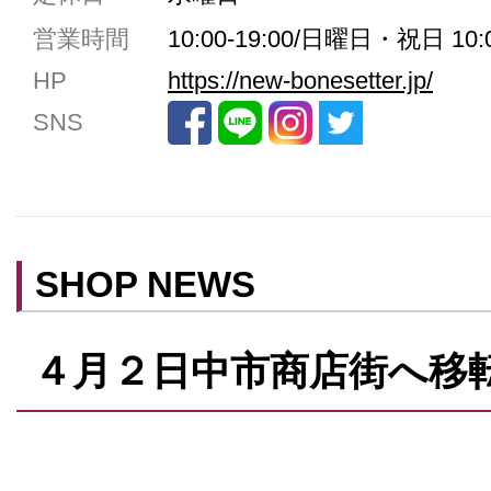
共用トイレ
営業時間
10:00-19:00/日曜日・祝日 10:0
女性用トイレ
HP
https://new-bonesetter.jp/
ベビールーム
SNS
禁煙
クレジットカード利用
予約可
テイクアウト可
SHOP NEWS
４月２日中市商店街へ移