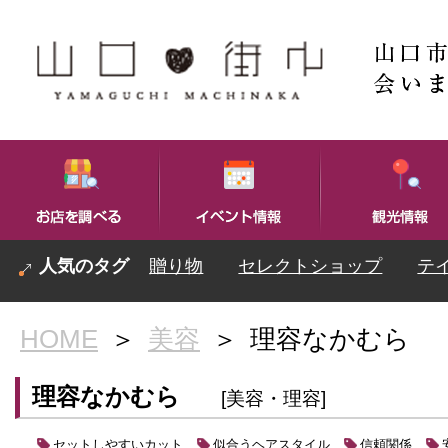
贈り物
セレクトショップ
テ
HOME
＞
美容
＞
理容なかむら
理容なかむら
[美容・理容]
セットしやすいカット
似合うヘアスタイル
信頼関係