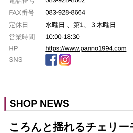
083-928-8662
電話番号
駐車場3台まで
083-928-8664
FAX番号
駐車場5台まで
定休日
水曜日 、第1、３木曜日
共用トイレ
10:00-18:30
営業時間
女性用トイレ
HP
https://www.parino1994.com
ベビールーム
SNS
禁煙
クレジットカード利用
予約可
テイクアウト可
SHOP NEWS
ころんと揺れるチェリー