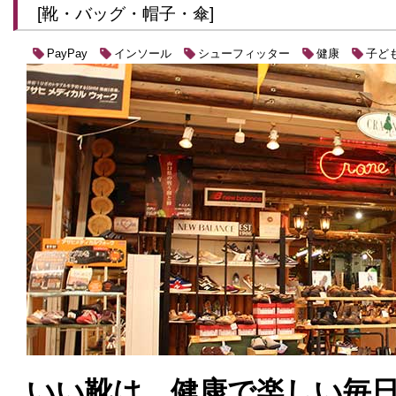
[靴・バッグ・帽子・傘]
インソール
シューフィッター
健康
子ど
PayPay
いい靴は、健康で楽しい毎