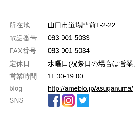
共通駐車券加盟店
所在地
山口市道場門前1-2-22
駐車場1台まで
083-901-5033
電話番号
駐車場3台まで
083-901-5034
FAX番号
駐車場5台まで
定休日
水曜日(祝祭日の場合は営業、
共用トイレ
11:00-19:00
営業時間
女性用トイレ
blog
http://ameblo.jp/asuganuma/
ベビールーム
SNS
禁煙
クレジットカード利用
予約可
テイクアウト可