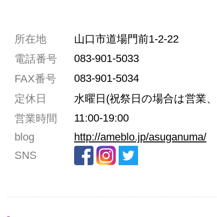
共通駐車券加盟店
所在地
山口市道場門前1-2-22
駐車場1台まで
083-901-5033
電話番号
駐車場3台まで
083-901-5034
FAX番号
駐車場5台まで
定休日
水曜日(祝祭日の場合は営業、
共用トイレ
11:00-19:00
営業時間
女性用トイレ
blog
http://ameblo.jp/asuganuma/
ベビールーム
SNS
禁煙
クレジットカード利用
予約可
テイクアウト可