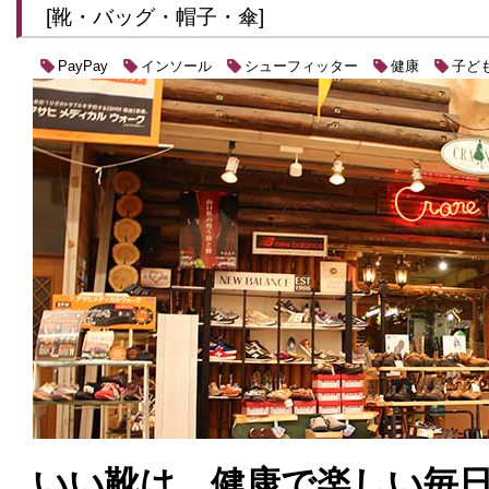
[靴・バッグ・帽子・傘]
インソール
シューフィッター
健康
子ど
PayPay
いい靴は、健康で楽しい毎