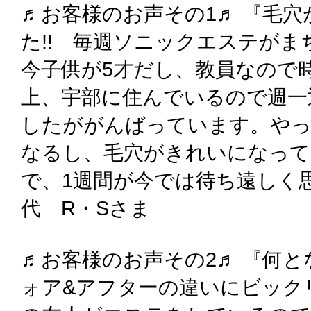
♬お客様のお声その1♬ 『毛
た!! 毎週ソニックエステがま
今子供が5才だし、教員なので
上、宇部に住んでいるので週一
したががんばっています。や
なるし、毛穴がきれいになって
で、1週間が今では待ち遠しく
代 R・Sさま
♬お客様のお声その2♬ 『何
ォア&アフターの違いにビックリ