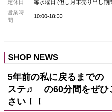
定休日
毎水曜日 (但し月末売り出し期
共用トイレ
営業時
女性用トイレ
10:00-18:00
間
ベビールーム
禁煙
クレジットカード利用
予約可
SHOP NEWS
テイクアウト可
5年前の私に戻るまでの
ステ♬ の60分間をぜ
さい！！