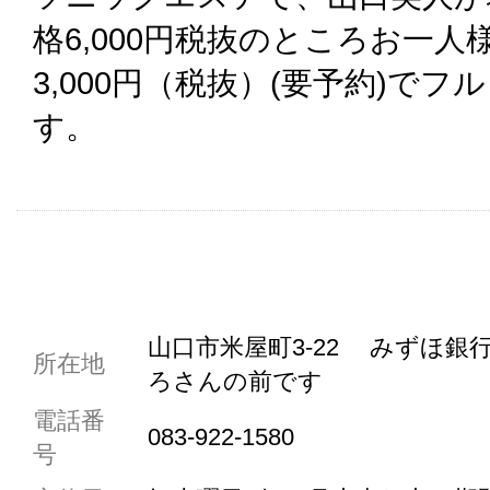
格6,000円税抜のところお一人
3,000円（税抜）(要予約)で
す。
共通駐車券加盟店
山口市米屋町3-22 みずほ
所在地
ろさんの前です
駐車場1台まで
電話番
駐車場3台まで
083-922-1580
号
駐車場5台まで