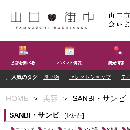
贈り物
セレクトショップ
テ
HOME
＞
美容
＞
SANBI・サンビ
SANBI・サンビ
[化粧品]
エイジング
エステ
コスメ
シワ改善
化粧品