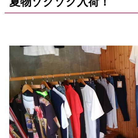
夏物ゾクゾク入荷！