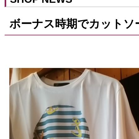
予約可
テイクアウト可
ボーナス時期でカットソ