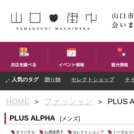
贈り物
セレクトショップ
テ
HOME
＞
ファッション
＞
PLUS 
PLUS ALPHA
[メンズ]
オリジナル
お洒落男子
セレクトショップ
トータルコ