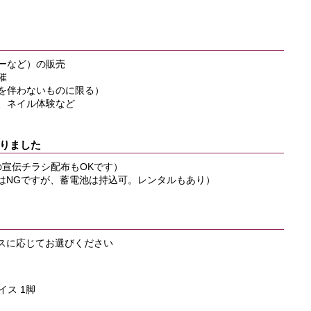
リーなど）の販売
催
理を伴わないものに限る）
ジ、ネイル体験など
りました
の宣伝チラシ配布もOKです）
機はNGですが、蓄電池は持込可。レンタルもあり）
スに応じてお選びください
イス 1脚