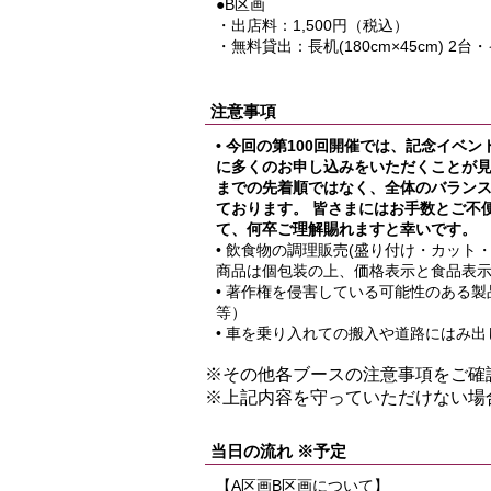
●B区画
・出店料：1,500円（税込）
・無料貸出：長机(180cm×45cm) 2台
注意事項
• 今回の第100回開催では、記念イ
に多くのお申し込みをいただくことが見
までの先着順ではなく、全体のバラン
ております。 皆さまにはお手数とご不
て、何卒ご理解賜れますと幸いです。
• 飲食物の調理販売(盛り付け・カット
商品は個包装の上、価格表示と食品表
• 著作権を侵害している可能性のある
等）
• 車を乗り入れての搬入や道路にはみ
※その他各ブースの注意事項をご確
※上記内容を守っていただけない場
当日の流れ ※予定
【A区画B区画について】