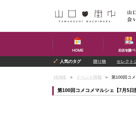
贈り物
セレクト
プレゼント
お土産
HOME
＞
イベント情報
＞
第100回コ
第100回コメコメマルシェ【7月5