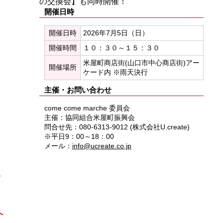
の交換会】も同時開催！
開催日時
開催日時
2026年7月5日（日）
開催時間
１０：３０～１５：３０
米屋町商店街(山口市中心商店街)アー
開催場所
ケード内 ※雨天決行
主催・お問い合わせ
come come marche 委員会
主催：協同組合米屋町振興会
問合せ先：080-6313-9012 (株式会社U.create)
※平日9：00～18：00
メール：
info@ucreate.co.jp
す
へ