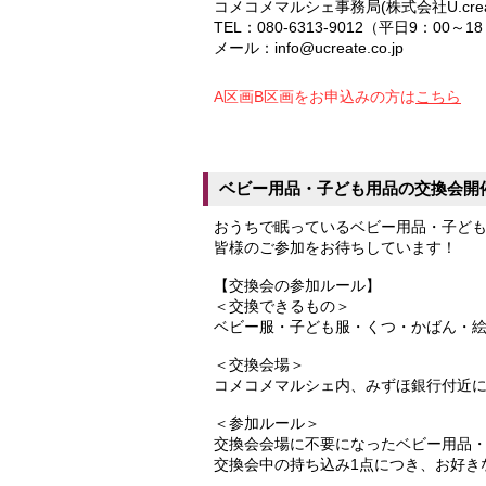
コメコメマルシェ事務局(株式会社U.crea
TEL：080-6313-9012（平日9：00～1
メール：info@ucreate.co.jp
A区画B区画をお申込みの方は
こちら
ベビー用品・子ども用品の交換会開
おうちで眠っているベビー用品・子ど
皆様のご参加をお待ちしています！
【交換会の参加ルール】
＜交換できるもの＞
ベビー服・子ども服・くつ・かばん・
＜交換会場＞
コメコメマルシェ内、みずほ銀行付近
＜参加ルール＞
交換会会場に不要になったベビー用品
交換会中の持ち込み1点につき、お好き