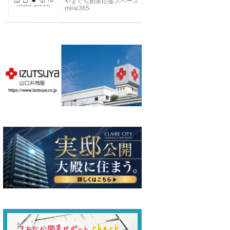
やまぐち創業応援スペース
mirai365