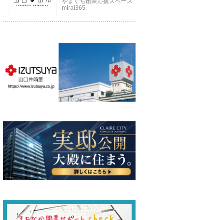
やまぐち創業応援スペース
mirai365