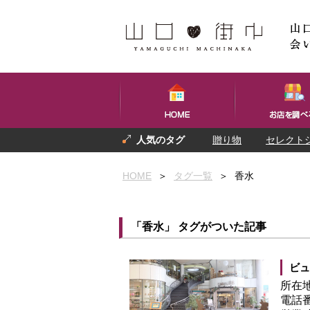
贈り物
セレクト
プレゼント
お土産
HOME
＞
タグ一覧
＞
香水
「香水」 タグがついた記事
ビュ
所在
電話