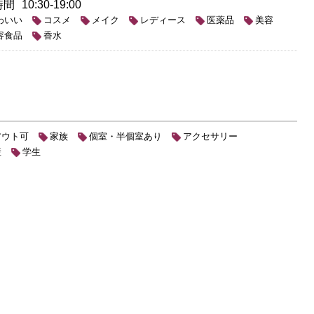
時間
10:30-19:00
わいい
コスメ
メイク
レディース
医薬品
美容
容食品
香水
アウト可
家族
個室・半個室あり
アクセサリー
産
学生