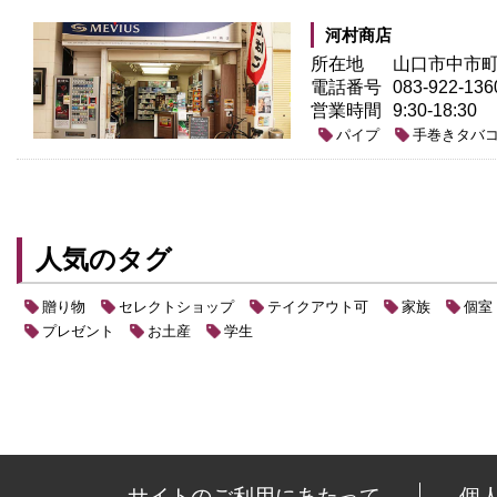
河村商店
所在地
山口市中市町4
電話番号
083-922-136
営業時間
9:30-18:30
パイプ
手巻きタバ
人気のタグ
贈り物
セレクトショップ
テイクアウト可
家族
個室
プレゼント
お土産
学生
サイトのご利用にあたって
個