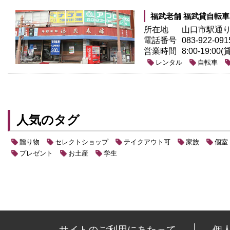
福武老舗 福武貸自転車
所在地
山口市駅通り1
電話番号
083-922-091
営業時間
8:00-19:00
レンタル
自転車
人気のタグ
贈り物
セレクトショップ
テイクアウト可
家族
個室
プレゼント
お土産
学生
サイトのご利用にあたって
個