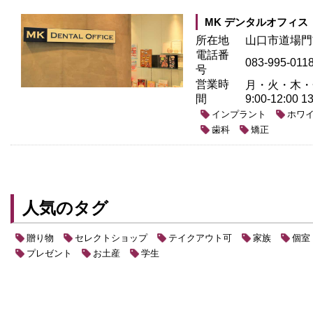
MK デンタルオフィス
所在地
山口市道場門前
電話番
083-995-011
号
営業時
月・火・木・金 9:
間
9:00-12:00 1
インプラント
ホワ
歯科
矯正
人気のタグ
贈り物
セレクトショップ
テイクアウト可
家族
個室
プレゼント
お土産
学生