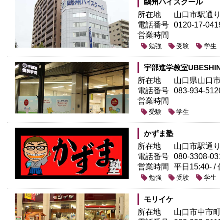
鷗州ハイスクール
所在地
山口市駅通り2
電話番号
0120-17-041
営業時間
勉強
受験
学生
宇部進学教室UBESH
所在地
山口県山口市道
電話番号
083-934-512
営業時間
受験
学生
かずま塾
所在地
山口市駅通り
電話番号
080-3308-03
営業時間
平日15:40- /
勉強
受験
学生
モリイケ
所在地
山口市中市町6