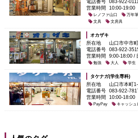
電話番号
083-922-011
営業時間
10:00-19:00
レノファ山口
万年
文具
文房具
オカザキ
所在地
山口市中市町6
電話番号
083-922-351
営業時間
9:00-18:00 
勉強
大人
学生
タケナガ(学生専科)
所在地
山口市本町1-1
電話番号
083-922-781
営業時間
10:00-18:00
キャッシュ
PayPay