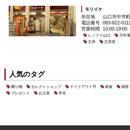
モリイケ
所在地
山口市中市町6
電話番号
083-922-011
営業時間
10:00-19:00
レノファ山口
万年
文具
文房具
人気のタグ
贈り物
セレクトショップ
テイクアウト可
家族
個室
プレゼント
お土産
学生