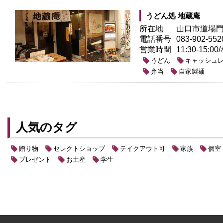
うどん処 地蔵庵
所在地
山口市道場門前
電話番号
083-902-552
営業時間
11:30-15
うどん
キャッシュ
弁当
自家製麺
人気のタグ
贈り物
セレクトショップ
テイクアウト可
家族
個室
プレゼント
お土産
学生