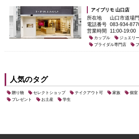
アイプリモ 山口店
所在地
山口市道場門前
電話番号
083-934-877
営業時間
11:00-19:00
カップル
ジュエリ
ブライダル専門店
人気のタグ
贈り物
セレクトショップ
テイクアウト可
家族
個室
プレゼント
お土産
学生