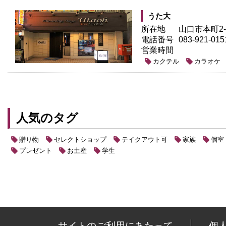
うた大
所在地
山口市本町2-1
電話番号
083-921-015
営業時間
カクテル
カラオケ
人気のタグ
贈り物
セレクトショップ
テイクアウト可
家族
個室
プレゼント
お土産
学生
サイトのご利用にあたって
個