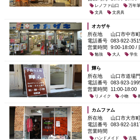
レノファ山口
万年
文具
文房具
オカザキ
所在地
山口市中市町6
電話番号
083-922-351
営業時間
9:00-18:00 
勉強
大人
学生
輝ら
所在地
山口市道場門前2
電話番号
083-923-199
営業時間
11:00-18:00
リメイク
小物
カムファム
所在地
山口市大市町1
電話番号
083-922-181
営業時間
ハンドメイド
古風