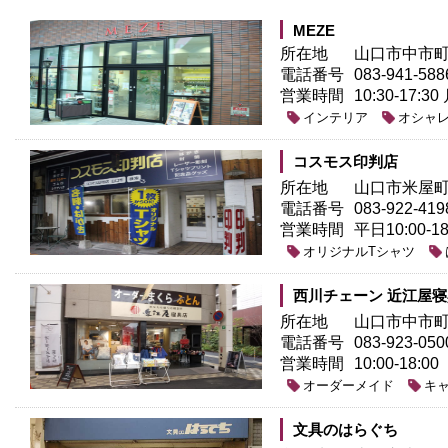
MEZE
所在地
山口市中市町
電話番号
083-941-588
営業時間
10:30-17:
インテリア
オシャ
コスモス印判店
所在地
山口市米屋町1
電話番号
083-922-419
営業時間
平日10:00-1
オリジナルTシャツ
西川チェーン 近江屋
所在地
山口市中市町2
電話番号
083-923-050
営業時間
10:00-18:00
オーダーメイド
キ
文具のはらぐち