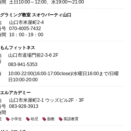
時間
土日10:00～12:00、水19:00〜21:00
グラミング教室 スオウパーティ山口
地
山口市米屋町2-4
番号
070-4005-7432
時間
10：00 - 19：00
もんフィットネス
地
山口市道場門前2-3-6 2F
番
083-941-5353
時
10:00-22:00(16:00-17:00close)/水曜日16:00まで/日曜
日10:00-20:00
エルアカデミー
地
山口市米屋町2-1 ウッズビル2F・3F
番号
083-928-3913
時間
児
小学生
幼児
胎教
英語教育