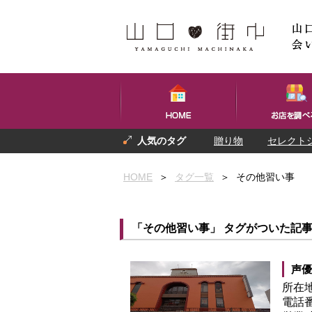
贈り物
セレクト
プレゼント
お土産
HOME
＞
タグ一覧
＞
その他習い事
「その他習い事」 タグがついた記
声優
所在
電話