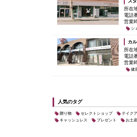
スタ
所在
電話
営業
シ
カル
所在
電話
営業
健
人気のタグ
贈り物
セレクトショップ
テイク
キャッシュレス
プレゼント
お土