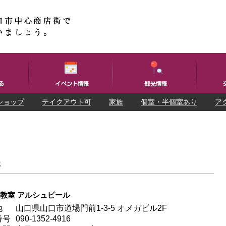
ショップ
テイクアウト可
家族
個室・半個室あり
ア
事
教室 アルシュピール
地
山口県山口市道場門前1-3-5 オメガビル2F
番号
090-1352-4916