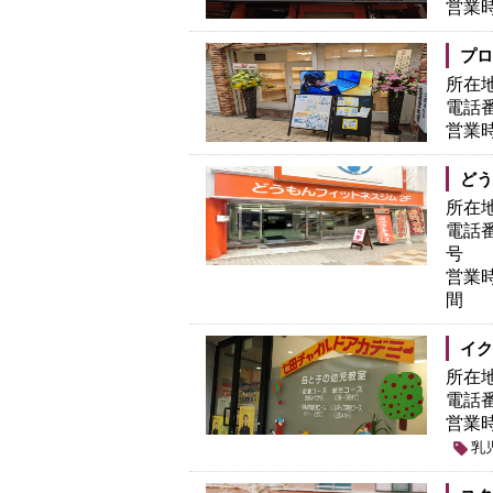
営業
プロ
所在
電話
営業
どう
所在
電話
号
営業
間
イク
所在
電話
営業
乳