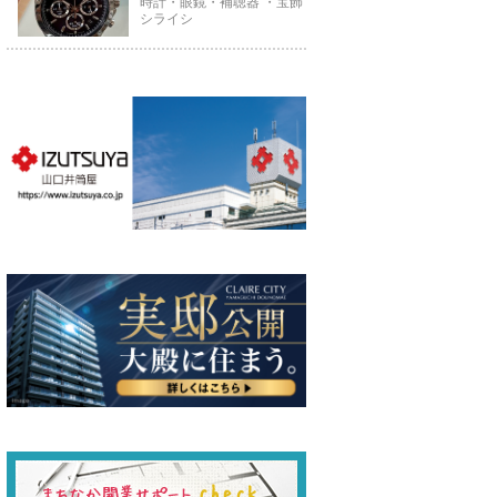
時計・眼鏡・補聴器 ・宝飾
シライシ