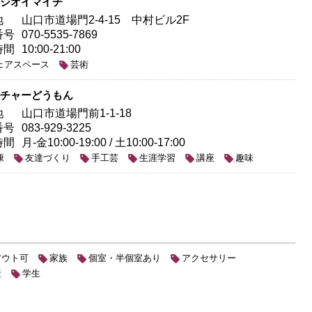
ジオイマイチ
地
山口市道場門2-4-15 中村ビル2F
番号
070-5535-7869
時間
10:00-21:00
ェアスペース
芸術
チャーどうもん
地
山口市道場門前1-1-18
番号
083-929-3225
時間
月-金10:00-19:00 / 土10:00-17:00
康
友達づくり
手工芸
生涯学習
講座
趣味
アウト可
家族
個室・半個室あり
アクセサリー
産
学生