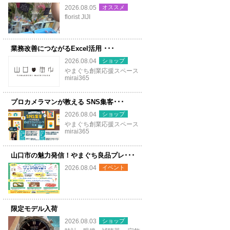
オススメ
2026.08.05
florist JIJI
業務改善につながるExcel活用 ･･･
ショップ
2026.08.04
やまぐち創業応援スペース
mirai365
プロカメラマンが教える SNS集客･･･
ショップ
2026.08.04
やまぐち創業応援スペース
mirai365
山口市の魅力発信！やまぐち良品プレ･･･
イベント
2026.08.04
限定モデル入荷
ショップ
2026.08.03