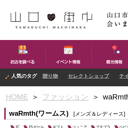
贈り物
セレクトショップ
テ
HOME
＞
ファッション
＞
waRm
waRmth(ワームス)
[メンズ＆レディース]
JSガール
ギフト
ジュニア
プチプラ
ベビ
JC