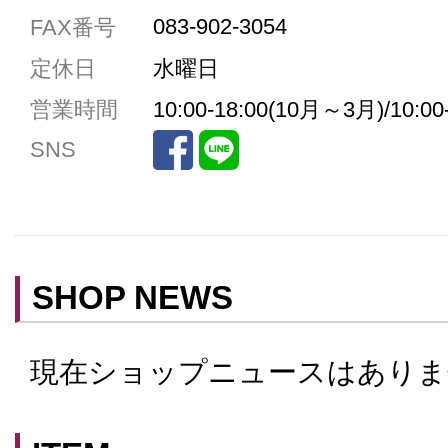
駐車場3台まで
083-902-3054
FAX番号
駐車場5台まで
定休日
水曜日
共用トイレ
営業時間
10:00-18:00(10月～3月)/10:0
女性用トイレ
SNS
ベビールーム
禁煙
クレジットカード利用
予約可
SHOP NEWS
テイクアウト可
現在ショップニュースはありま