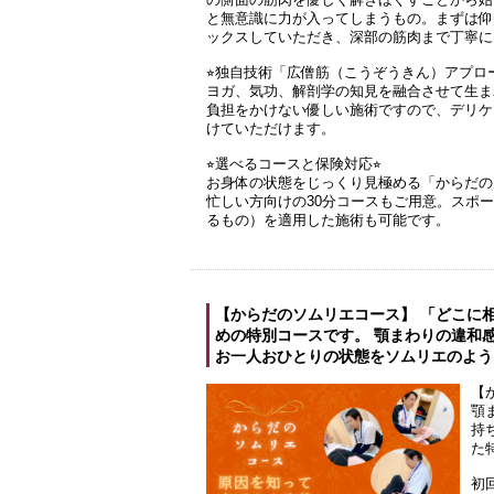
と無意識に力が入ってしまうもの。まずは仰
ックスしていただき、深部の筋肉まで丁寧に
⭐︎独自技術「広僧筋（こうぞうきん）アプロー
ヨガ、気功、解剖学の知見を融合させて生ま
負担をかけない優しい施術ですので、デリケ
けていただけます。
⭐︎選べるコースと保険対応⭐︎
お身体の状態をじっくり見極める「からだの
忙しい方向けの30分コースもご用意。スポ
るもの）を適用した施術も可能です。
【からだのソムリエコース】 「どこに
めの特別コースです。 顎まわりの違和
お一人おひとりの状態をソムリエのよう
【
顎
持
た
初