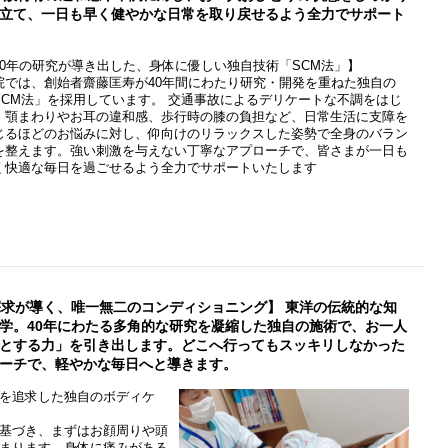
立て、一日も早く健やかな日常を取り戻せるよう全力でサポート
40年の研究が導き出した、身体に優しい独自技術「SCM法」】
院では、創始者齋藤匡寿が40年間にわたり研究・開発を重ねた独自の
SCM法」を採用しています。 交通事故によるデリケートな不調をはじ
、顎まわりやお耳の違和感、歩行時の膝の負担など、日常生活に支障を
じるほどのお悩みに対し、仰向けのリラックスした姿勢で全身のバラン
を整えます。強い刺激を与えない丁寧なアプローチで、皆さまが一日も
く快適な毎日を過ごせるよう全力でサポートいたします
探求が導く、唯一無二のコンディショニング】 東洋の伝統的な知
学。40年にわたる多角的な研究を凝縮した独自の施術で、お一人
とする力」を引き出します。どこへ行ってもスッキリしなかった
ーチで、軽やかな毎日へと導きます。
を追求した独自のボディケ
基づき、まずはお顔周りや頭
まります。身体に痛みがある