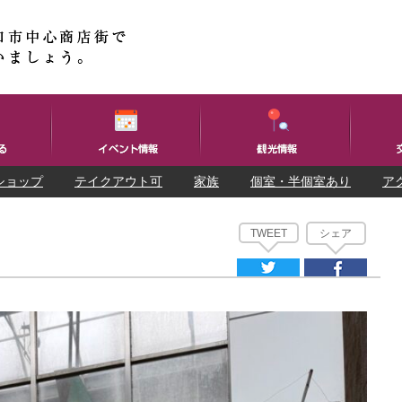
ショップ
テイクアウト可
家族
個室・半個室あり
ア
TWEET
シェア