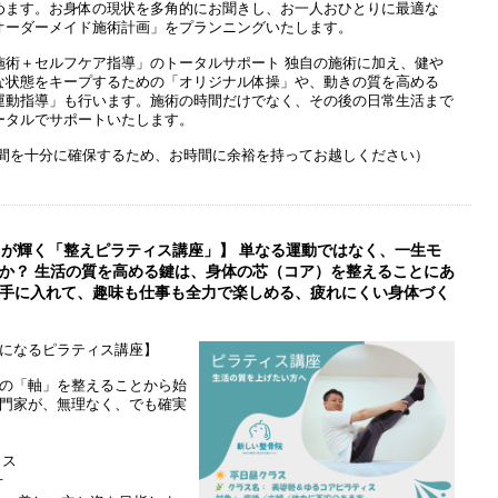
めます。お身体の現状を多角的にお聞きし、お一人おひとりに最適な
オーダーメイド施術計画」をプランニングいたします。
施術＋セルフケア指導」のトータルサポート 独自の施術に加え、健や
な状態をキープするための「オリジナル体操」や、動きの質を高める
運動指導」も行います。施術の時間だけでなく、その後の日常生活まで
ータルでサポートいたします。
グ時間を十分に確保するため、お時間に余裕を持ってお越しください）
日が輝く「整えピラティス講座」】 単なる運動ではなく、一生モ
か？ 生活の質を高める鍵は、身体の芯（コア）を整えることにあ
手に入れて、趣味も仕事も全力で楽しめる、疲れにくい身体づく
になるピラティス講座】
の「軸」を整えることから始
門家が、無理なく、でも確実
ィス
方