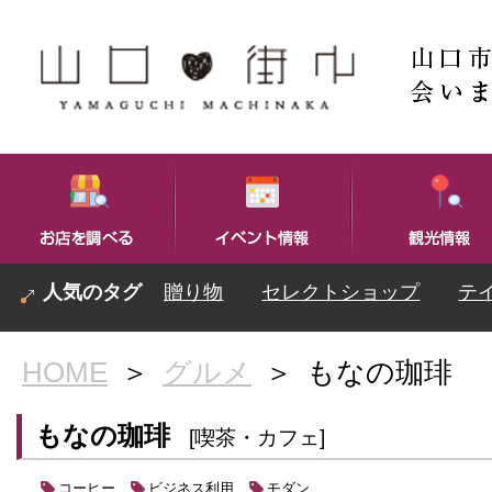
贈り物
セレクトショップ
テ
HOME
＞
グルメ
＞
もなの珈琲
もなの珈琲
[喫茶・カフェ]
コーヒー
ビジネス利用
モダン