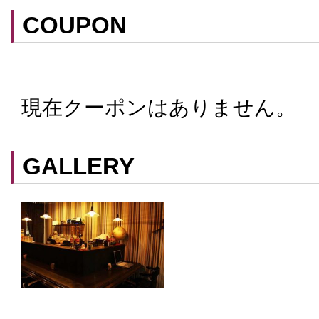
COUPON
現在クーポンはありません。
クーポンはスマートフォンに山口街中ア
てアプリ内のクーポン情報を提示するこ
スマートフォンアプリ「山口街中」は
こ
GALLERY
ができます。