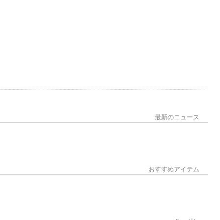
駐車場2台まで
駐車場4台まで
駐車場6台以上
男性用トイレ
多目的トイレ
パウダールーム
分煙
パーティー・宴会可
最新のニュース
個室・座敷あり
ペット同伴可
おすすめアイテム