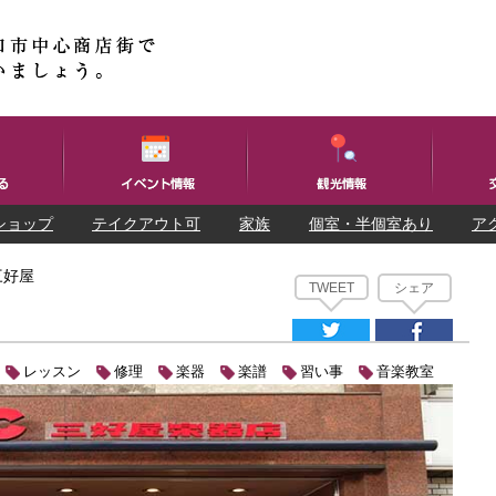
ショップ
テイクアウト可
家族
個室・半個室あり
ア
三好屋
TWEET
シェア
レッスン
修理
楽器
楽譜
習い事
音楽教室