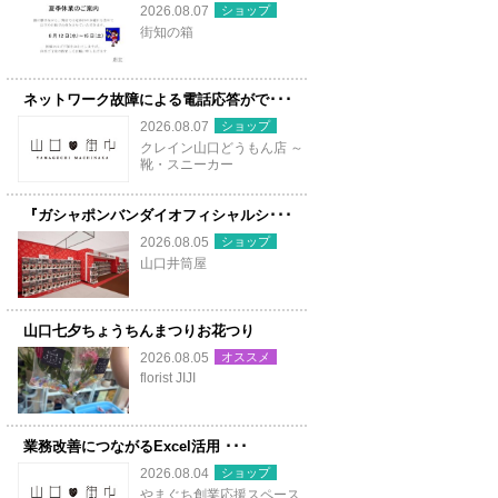
ショップ
2026.08.07
街知の箱
ネットワーク故障による電話応答がで･･･
ショップ
2026.08.07
クレイン山口どうもん店 ～
靴・スニーカー
『ガシャポンバンダイオフィシャルシ･･･
ショップ
2026.08.05
山口井筒屋
山口七夕ちょうちんまつりお花つり
オススメ
2026.08.05
florist JIJI
業務改善につながるExcel活用 ･･･
ショップ
2026.08.04
やまぐち創業応援スペース