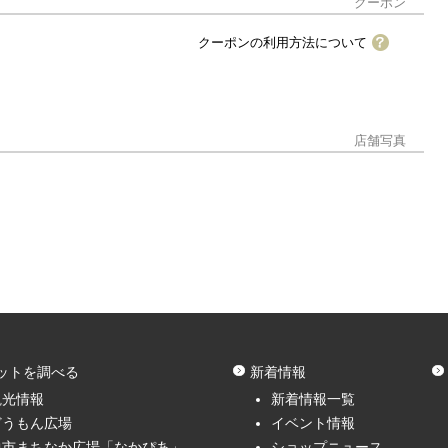
クーポン
クーポンの利用方法について
アプリをダウンロード後、店舗にてアプリ内のクーポン情報を
。
こちら
からダウンロードすることができます。
店舗写真
ットを調べる
新着情報
観光情報
新着情報一覧
どうもん広場
イベント情報
中市まちなか広場「なかぴあ」
ショップニュース