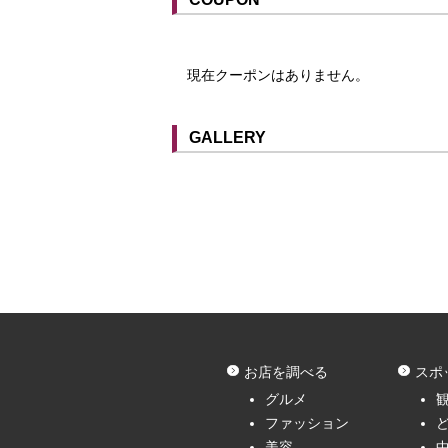
現在クーポンはありません。
クーポンはスマートフォンに山口街中
提示することで利用する事ができます
スマートフォンアプリ「山口街中」は
GALLERY
お店を調べる
スポ
グルメ
ファッション
美容