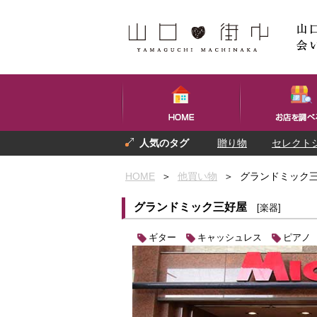
贈り物
セレクト
プレゼント
お土産
HOME
＞
他買い物
＞
グランドミック
グランドミック三好屋
[楽器]
ギター
キャッシュレス
ピアノ