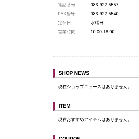
駐車場1台まで
電話番号
083-922-5557
駐車場3台まで
FAX番号
083-922-5540
駐車場5台まで
定休日
水曜日
共用トイレ
営業時間
10:00-18:00
女性用トイレ
ベビールーム
禁煙
クレジットカード利用
SHOP NEWS
予約可
現在ショップニュースはありません。
テイクアウト可
ITEM
現在おすすめアイテムはありません。
COUPON