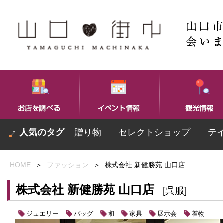
贈り物
セレクトショップ
テ
HOME
＞
ファッション
＞
株式会社 新健勝苑 山口店
株式会社 新健勝苑 山口店
[呉服]
ジュエリー
バッグ
和
家具
展示会
着物