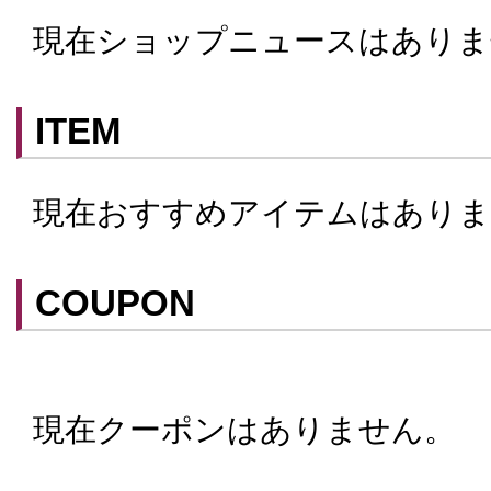
予約可
現在ショップニュースはありま
テイクアウト可
ITEM
現在おすすめアイテムはありま
COUPON
現在クーポンはありません。
クーポンはスマートフォンに山口街中ア
てアプリ内のクーポン情報を提示するこ
スマートフォンアプリ「山口街中」は
こ