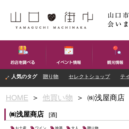
贈り物
セレクトショップ
テ
HOME
＞
他買い物
＞
㈱浅屋商店
㈱浅屋商店
[酒]
お土産
ワイン
地酒
大人
贈り物