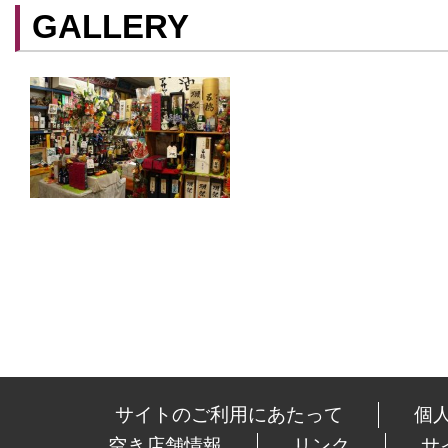
GALLERY
ができます。
サイトのご利用にあたって
個
空き店舗情報
リンク
サ