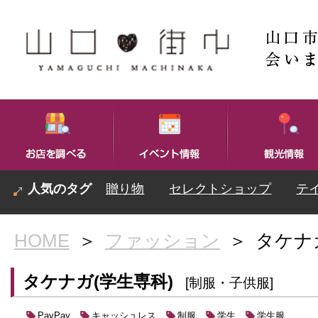
贈り物
セレクトショップ
テ
HOME
＞
ファッション
＞
タケナ
タケナガ(学生専科)
[制服・子供服]
キャッシュレス
制服
学生
学生服
PayPay