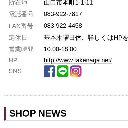
所在地
山口市本町1-1-11
駐車場1台まで
083-922-7817
電話番号
駐車場3台まで
083-922-4458
FAX番号
駐車場5台まで
定休日
基本木曜日休、詳しくはHP
共用トイレ
10:00-18:00
営業時間
女性用トイレ
HP
http://www.takenaga.net/
ベビールーム
SNS
禁煙
クレジットカード利用
予約可
テイクアウト可
SHOP NEWS