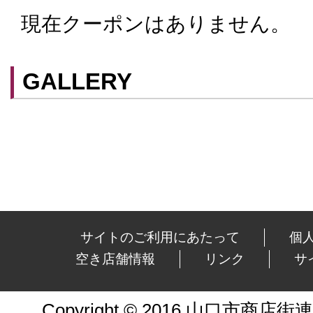
現在クーポンはありません。
クーポンはスマートフォンに山口街中ア
てアプリ内のクーポン情報を提示するこ
スマートフォンアプリ「山口街中」は
こ
GALLERY
ができます。
サイトのご利用にあたって
個
空き店舗情報
リンク
サ
Copyright © 2016 山口市商店街連合会