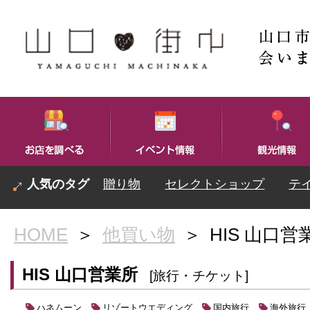
贈り物
セレクトショップ
テ
HOME
＞
他買い物
＞
HIS 山口営
HIS 山口営業所
[旅行・チケット]
ハネムーン
リゾートウエディング
国内旅行
海外旅行