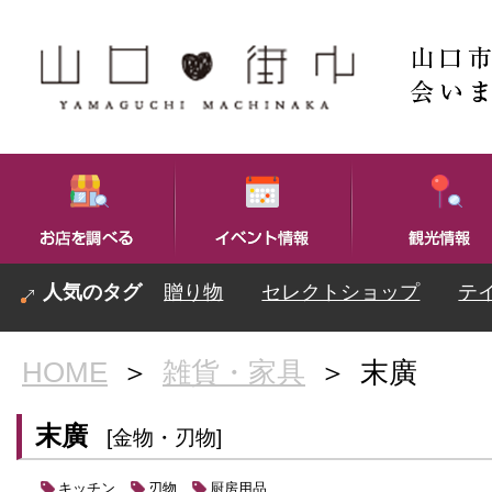
贈り物
セレクトショップ
テ
HOME
＞
雑貨・家具
＞
末廣
末廣
[金物・刃物]
キッチン
刃物
厨房用品