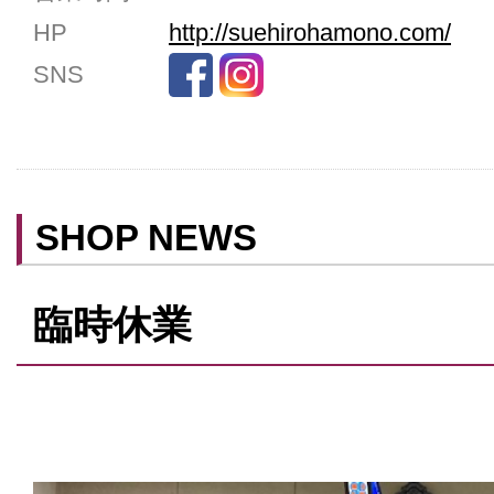
女性用トイレ
HP
http://suehirohamono.com/
ベビールーム
SNS
禁煙
クレジットカード利用
予約可
テイクアウト可
SHOP NEWS
臨時休業