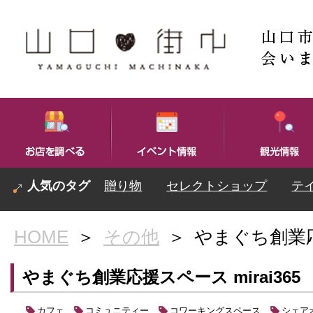
贈り物
セレクトショップ
テ
HOME
＞
その他
＞
やまぐち創業応援
やまぐち創業応援スペース mirai365
カフェ
コミュニティー
コワーキングスペース
シェア