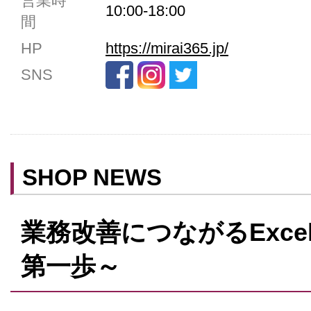
営業時
10:00-18:00
間
禁煙
HP
https://mirai365.jp/
クレジットカード利用
SNS
予約可
テイクアウト可
SHOP NEWS
業務改善につながるExce
第一歩～