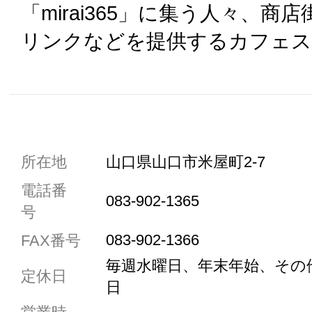
「mirai365」に集う人々、
リンクなどを提供するカフェス
共通駐車券加盟店
所在地
山口県山口市米屋町2-7
駐車場1台まで
電話番
083-902-1365
駐車場3台まで
号
駐車場5台まで
083-902-1366
FAX番号
共用トイレ
毎週水曜日、年末年始、その
定休日
女性用トイレ
日
ベビールーム