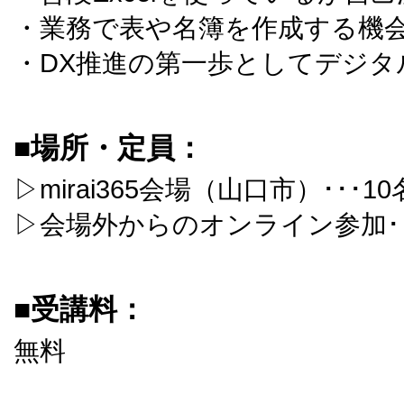
・業務で表や名簿を作成する機
・DX推進の第一歩としてデジタ
■場所・定員：
▷mirai365会場（山口市）･･･10
▷会場外からのオンライン参加･･
■受講料：
無料