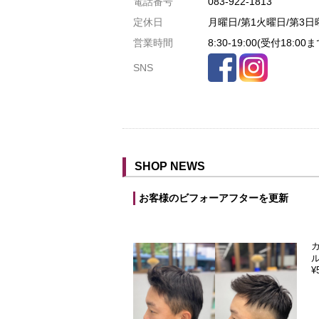
電話番号
083-922-1813
駐車場3台まで
定休日
月曜日/第1火曜日/第3日
駐車場5台まで
営業時間
8:30-19:00(受付18:00ま
共用トイレ
SNS
女性用トイレ
ベビールーム
禁煙
クレジットカード利用
SHOP NEWS
予約可
テイクアウト可
お客様のビフォーアフターを更新
¥