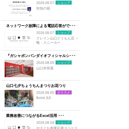
ショップ
2026.08.07
街知の箱
ネットワーク故障による電話応答がで･･･
ショップ
2026.08.07
クレイン山口どうもん店 ～
靴・スニーカー
『ガシャポンバンダイオフィシャルシ･･･
ショップ
2026.08.05
山口井筒屋
山口七夕ちょうちんまつりお花つり
オススメ
2026.08.05
florist JIJI
業務改善につながるExcel活用 ･･･
ショップ
2026.08.04
やまぐち創業応援スペース