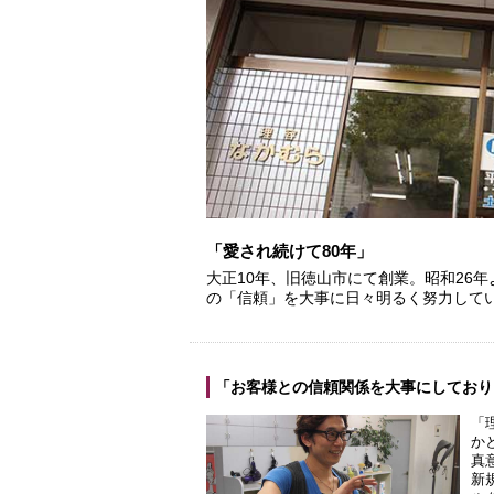
「愛され続けて80年」
大正10年、旧徳山市にて創業。昭和26
の「信頼」を大事に日々明るく努力して
「お客様との信頼関係を大事にしており
「
か
真
新