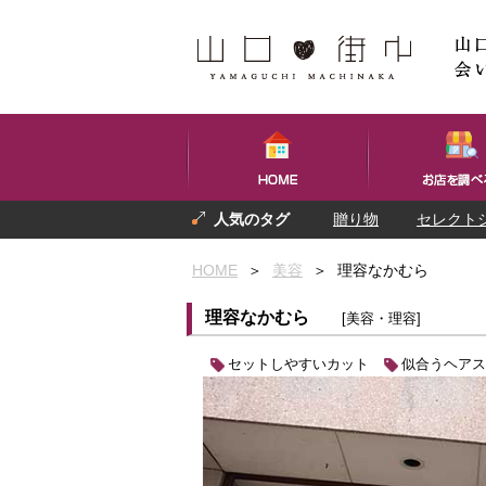
贈り物
セレクト
プレゼント
お土産
HOME
＞
美容
＞
理容なかむら
理容なかむら
[美容・理容]
セットしやすいカット
似合うヘアス