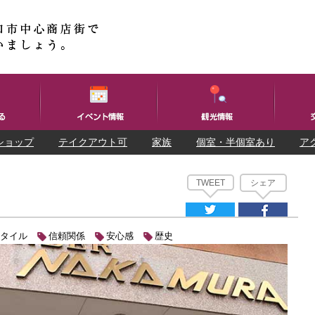
ショップ
テイクアウト可
家族
個室・半個室あり
ア
TWEET
シェア
タイル
信頼関係
安心感
歴史