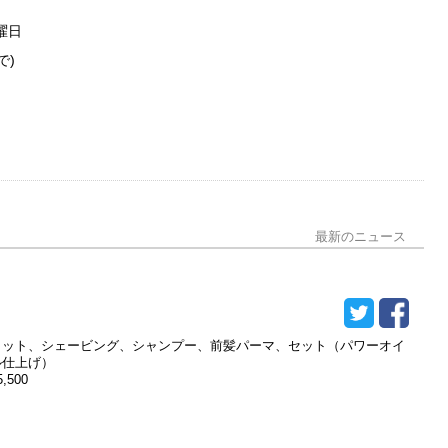
駐車場4台まで
曜日
駐車場6台以上
で)
男性用トイレ
多目的トイレ
パウダールーム
分煙
パーティー・宴会可
最新のニュース
個室・座敷あり
ペット同伴可
カット、シェービング、シャンプー、前髪パーマ、セット（パワーオイ
ル仕上げ）
5,500