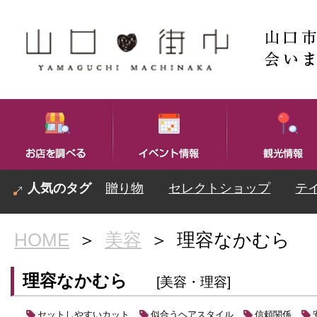
贈り物
セレクトショップ
テ
HOME
＞
美容
＞
理容なかむら
理容なかむら
[美容・理容]
セットしやすいカット
似合うヘアスタイル
信頼関係