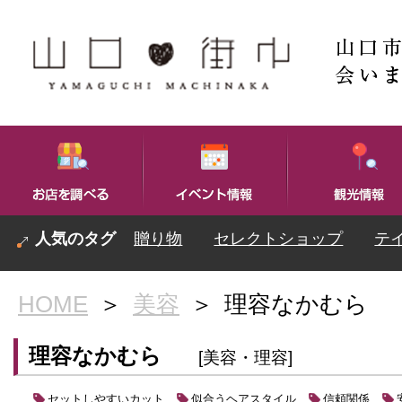
贈り物
セレクトショップ
テ
HOME
＞
美容
＞
理容なかむら
理容なかむら
[美容・理容]
セットしやすいカット
似合うヘアスタイル
信頼関係