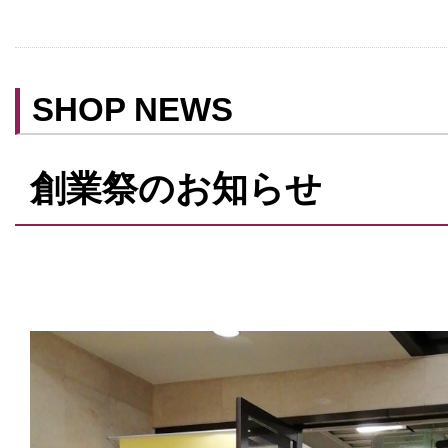
ベビールーム
禁煙
クレジットカード利用
SHOP NEWS
予約可
テイクアウト可
創業祭のお知らせ