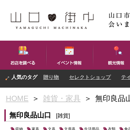
贈り物
セレクトショップ
テ
HOME
＞
雑貨・家具
＞
無印良品
無印良品山口
[雑貨]
収納
家具
文具
文房具
生活用品
衣類
食