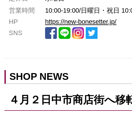
共用トイレ
営業時間
10:00-19:00/日曜日・祝日 10:0
女性用トイレ
HP
https://new-bonesetter.jp/
ベビールーム
SNS
禁煙
クレジットカード利用
予約可
テイクアウト可
SHOP NEWS
４月２日中市商店街へ移