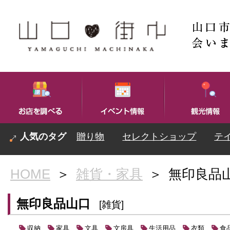
贈り物
セレクトショップ
テ
HOME
＞
雑貨・家具
＞
無印良品
無印良品山口
[雑貨]
収納
家具
文具
文房具
生活用品
衣類
食