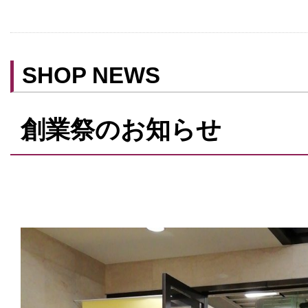
ベビールーム
禁煙
クレジットカード利用
SHOP NEWS
予約可
テイクアウト可
創業祭のお知らせ