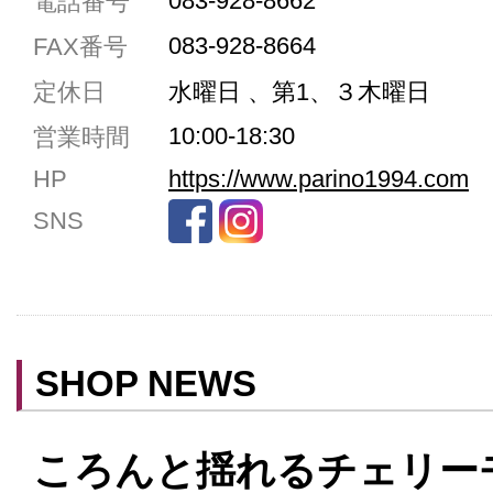
083-928-8662
電話番号
駐車場3台まで
083-928-8664
FAX番号
駐車場5台まで
定休日
水曜日 、第1、３木曜日
共用トイレ
10:00-18:30
営業時間
女性用トイレ
HP
https://www.parino1994.com
ベビールーム
SNS
禁煙
クレジットカード利用
予約可
テイクアウト可
SHOP NEWS
ころんと揺れるチェリー