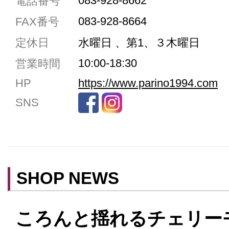
083-928-8662
電話番号
駐車場3台まで
083-928-8664
FAX番号
駐車場5台まで
定休日
水曜日 、第1、３木曜日
共用トイレ
10:00-18:30
営業時間
女性用トイレ
HP
https://www.parino1994.com
ベビールーム
SNS
禁煙
クレジットカード利用
予約可
テイクアウト可
SHOP NEWS
ころんと揺れるチェリー