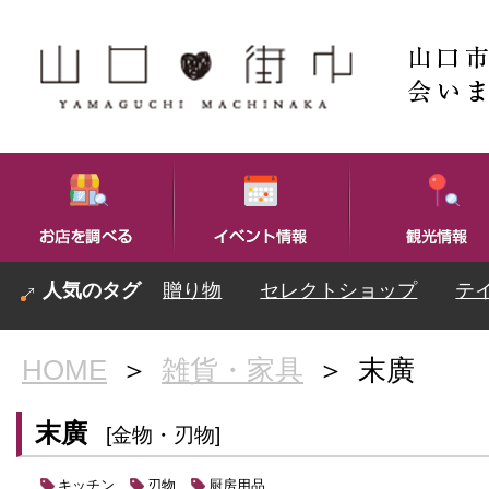
贈り物
セレクトショップ
テ
HOME
＞
雑貨・家具
＞
末廣
末廣
[金物・刃物]
キッチン
刃物
厨房用品