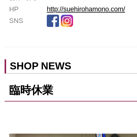
女性用トイレ
HP
http://suehirohamono.com/
ベビールーム
SNS
禁煙
クレジットカード利用
予約可
テイクアウト可
SHOP NEWS
臨時休業