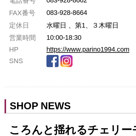
083-928-8662
電話番号
駐車場3台まで
083-928-8664
FAX番号
駐車場5台まで
定休日
水曜日 、第1、３木曜日
共用トイレ
10:00-18:30
営業時間
女性用トイレ
HP
https://www.parino1994.com
ベビールーム
SNS
禁煙
クレジットカード利用
予約可
テイクアウト可
SHOP NEWS
ころんと揺れるチェリー