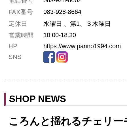
083-928-8662
電話番号
駐車場3台まで
083-928-8664
FAX番号
駐車場5台まで
定休日
水曜日 、第1、３木曜日
共用トイレ
10:00-18:30
営業時間
女性用トイレ
HP
https://www.parino1994.com
ベビールーム
SNS
禁煙
クレジットカード利用
予約可
テイクアウト可
SHOP NEWS
ころんと揺れるチェリー