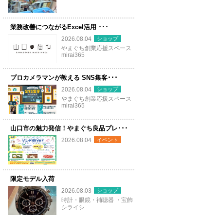
業務改善につながるExcel活用 ･･･
ショップ
2026.08.04
やまぐち創業応援スペース
mirai365
プロカメラマンが教える SNS集客･･･
ショップ
2026.08.04
やまぐち創業応援スペース
mirai365
山口市の魅力発信！やまぐち良品プレ･･･
イベント
2026.08.04
限定モデル入荷
ショップ
2026.08.03
時計・眼鏡・補聴器 ・宝飾
シライシ