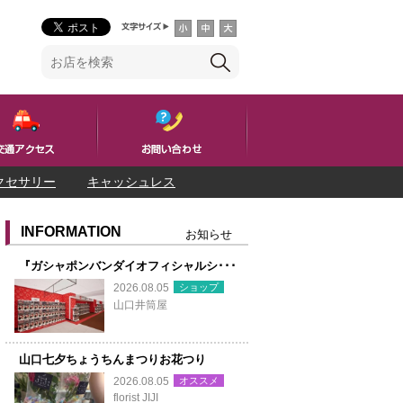
クセサリー
キャッシュレス
INFORMATION
お知らせ
『ガシャポンバンダイオフィシャルシ･･･
ショップ
2026.08.05
山口井筒屋
山口七夕ちょうちんまつりお花つり
オススメ
2026.08.05
florist JIJI